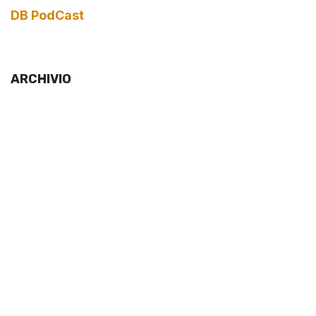
DB PodCast
ARCHIVIO
per lasciare un commento
Accedi