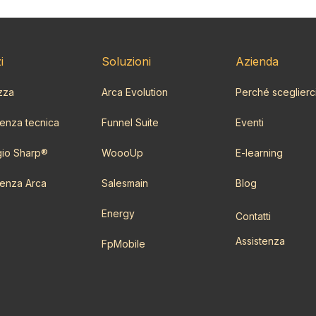
i
Soluzioni
Azi​enda
zza
Arca Evolution
Perché sceglierc
enza tecnica
Funnel Suite
Eventi
io Sharp®
WoooUp
E-learning
enza Arca
Salesmain
Blog
Energy
Contatti
Assistenza
FpMobile