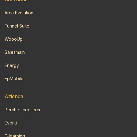
Arca Evolution
Funnel Suite
WoooUp
Salesmain
Energy
FpMobile
Azi​enda
Perché sceglierci
Eventi
E-learning