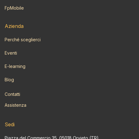
FpMobile
Azi​enda
Perché sceglierci
Eventi
E-learning
Blog
Contatti
Assistenza
Sedi
Piazza del Commercio 35, 05018 Orvieto (TR)