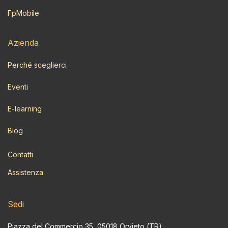
FpMobile
Azi​enda
Perché sceglierci
Eventi
E-learning
Blog
Contatti
Assistenza
Sedi
Piazza del Commercio 35, 05018 Orvieto (TR)