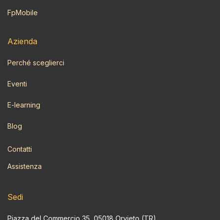
FpMobile
Azi​enda
Perché sceglierci
Eventi
E-learning
Blog
Contatti
Assistenza
Sedi
Piazza del Commercio 35, 05018 Orvieto (TR)