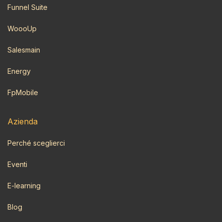
Funnel Suite
WoooUp
Salesmain
Energy
FpMobile
Azi​enda
Perché sceglierci
Eventi
E-learning
Blog